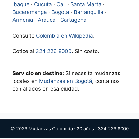
Ibague
·
Cucuta
·
Cali
·
Santa Marta
·
Bucaramanga
·
Bogota
·
Barranquilla
·
Armenia
·
Arauca
·
Cartagena
Consulte
Colombia en Wikipedia
.
Cotice al
324 226 8000
. Sin costo.
Servicio en destino:
Si necesita mudanzas
locales en
Mudanzas en Bogotá
, contamos
con aliados en esa ciudad.
© 2026 Mudanzas Colombia · 20 años · 324 226 8000