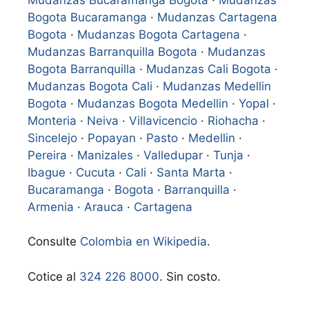
Bogota Bucaramanga
·
Mudanzas Cartagena
Bogota
·
Mudanzas Bogota Cartagena
·
Mudanzas Barranquilla Bogota
·
Mudanzas
Bogota Barranquilla
·
Mudanzas Cali Bogota
·
Mudanzas Bogota Cali
·
Mudanzas Medellin
Bogota
·
Mudanzas Bogota Medellin
·
Yopal
·
Monteria
·
Neiva
·
Villavicencio
·
Riohacha
·
Sincelejo
·
Popayan
·
Pasto
·
Medellin
·
Pereira
·
Manizales
·
Valledupar
·
Tunja
·
Ibague
·
Cucuta
·
Cali
·
Santa Marta
·
Bucaramanga
·
Bogota
·
Barranquilla
·
Armenia
·
Arauca
·
Cartagena
Consulte
Colombia en Wikipedia
.
Cotice al
324 226 8000
. Sin costo.