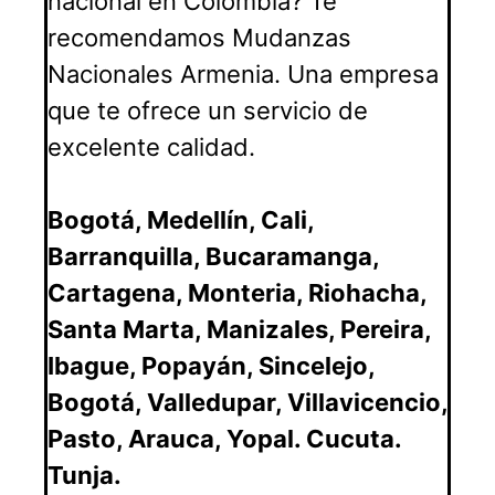
nacional en Colombia? Te
recomendamos Mudanzas
Nacionales Armenia. Una empresa
que te ofrece un servicio de
excelente calidad.
Bogotá
,
Medellín
,
Cali
,
Barranquilla,
Bucaramanga
,
Cartagena
,
Monteria
,
Riohacha
,
Santa Marta
,
Manizales
,
Pereira
,
Ibague
,
Popayán
,
Sincelejo
,
Bogotá,
Valledupar
,
Villavicencio
,
Pasto
,
Arauca
,
Yopal
.
Cucuta
.
Tunja
.