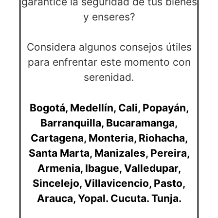
garantice la seguridad de tus bienes
y enseres?
Considera algunos consejos útiles
para enfrentar este momento con
serenidad.
Bogotá
,
Medellín
,
Cali
,
Popayán
,
Barranquilla,
Bucaramanga
,
Cartagena
,
Monteria
,
Riohacha
,
Santa Marta
,
Manizales
,
Pereira
,
Armenia
,
Ibague
,
Valledupar
,
Sincelejo
,
Villavicencio
,
Pasto
,
Arauca
,
Yopal
.
Cucuta
.
Tunja
.