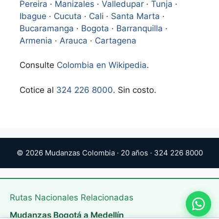
Pereira
·
Manizales
·
Valledupar
·
Tunja
·
Ibague
·
Cucuta
·
Cali
·
Santa Marta
·
Bucaramanga
·
Bogota
·
Barranquilla
·
Armenia
·
Arauca
·
Cartagena
Consulte
Colombia en Wikipedia
.
Cotice al
324 226 8000
. Sin costo.
© 2026 Mudanzas Colombia · 20 años · 324 226 8000
Rutas Nacionales Relacionadas
Mudanzas Bogotá a Medellín