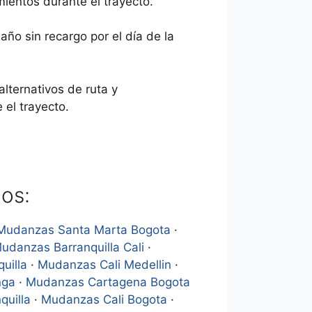
mientos durante el trayecto.
ño sin recargo por el día de la
lternativos de ruta y
el trayecto.
os:
Mudanzas Santa Marta Bogota
·
udanzas Barranquilla Cali
·
uilla
·
Mudanzas Cali Medellin
·
nga
·
Mudanzas Cartagena Bogota
quilla
·
Mudanzas Cali Bogota
·