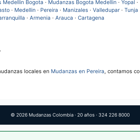
 Medellin Bogota
·
Mudanzas Bogota Medellin
·
Yopal
·
asto
·
Medellin
·
Pereira
·
Manizales
·
Valledupar
·
Tunja
arranquilla
·
Armenia
·
Arauca
·
Cartagena
.
mudanzas locales en
Mudanzas en Pereira
, contamos co
© 2026 Mudanzas Colombia · 20 años · 324 226 8000