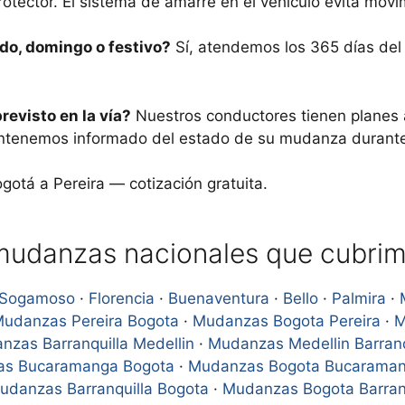
protector. El sistema de amarre en el vehículo evita movi
do, domingo o festivo?
Sí, atendemos los 365 días del a
revisto en la vía?
Nuestros conductores tienen planes a
tenemos informado del estado de su mudanza durante 
tá a Pereira — cotización gratuita.
 mudanzas nacionales que cubrim
Sogamoso
·
Florencia
·
Buenaventura
·
Bello
·
Palmira
·
udanzas Pereira Bogota
·
Mudanzas Bogota Pereira
·
M
nzas Barranquilla Medellin
·
Mudanzas Medellin Barranq
s Bucaramanga Bogota
·
Mudanzas Bogota Bucarama
udanzas Barranquilla Bogota
·
Mudanzas Bogota Barran