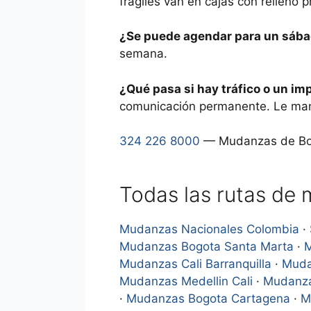
frágiles van en cajas con relleno 
¿Se puede agendar para un sába
semana.
¿Qué pasa si hay tráfico o un imp
comunicación permanente. Le man
324 226 8000
— Mudanzas de Bogo
Todas las rutas de
Mudanzas Nacionales Colombia
·
Mudanzas Bogota Santa Marta
·
M
Mudanzas Cali Barranquilla
·
Muda
Mudanzas Medellin Cali
·
Mudanza
·
Mudanzas Bogota Cartagena
·
M