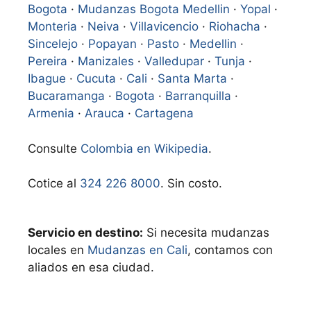
Bogota
·
Mudanzas Bogota Medellin
·
Yopal
·
Monteria
·
Neiva
·
Villavicencio
·
Riohacha
·
Sincelejo
·
Popayan
·
Pasto
·
Medellin
·
Pereira
·
Manizales
·
Valledupar
·
Tunja
·
Ibague
·
Cucuta
·
Cali
·
Santa Marta
·
Bucaramanga
·
Bogota
·
Barranquilla
·
Armenia
·
Arauca
·
Cartagena
Consulte
Colombia en Wikipedia
.
Cotice al
324 226 8000
. Sin costo.
Servicio en destino:
Si necesita mudanzas
locales en
Mudanzas en Cali
, contamos con
aliados en esa ciudad.