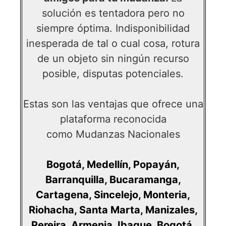
solución es tentadora pero no
siempre óptima. Indisponibilidad
inesperada de tal o cual cosa, rotura
de un objeto sin ningún recurso
posible, disputas potenciales.
Estas son las ventajas que ofrece una
plataforma reconocida
como
Mudanzas Nacionales
Bogotá
,
Medellín
,
Popayán
,
Barranquilla,
Bucaramanga
,
Cartagena
,
Sincelejo
,
Monteria
,
Riohacha
,
Santa Marta
,
Manizales
,
Pereira
,
Armenia
,
Ibague
,
Bogotá,