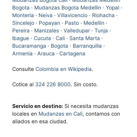
Mudanzas Bogota Cali
·
Mudanzas Medellin
Bogota
·
Mudanzas Bogota Medellin
·
Yopal
·
Monteria
·
Neiva
·
Villavicencio
·
Riohacha
·
Sincelejo
·
Popayan
·
Pasto
·
Medellin
·
Pereira
·
Manizales
·
Valledupar
·
Tunja
·
Ibague
·
Cucuta
·
Cali
·
Santa Marta
·
Bucaramanga
·
Bogota
·
Barranquilla
·
Armenia
·
Arauca
·
Cartagena
Consulte
Colombia en Wikipedia
.
Cotice al
324 226 8000
. Sin costo.
Servicio en destino:
Si necesita mudanzas
locales en
Mudanzas en Cali
, contamos con
aliados en esa ciudad.