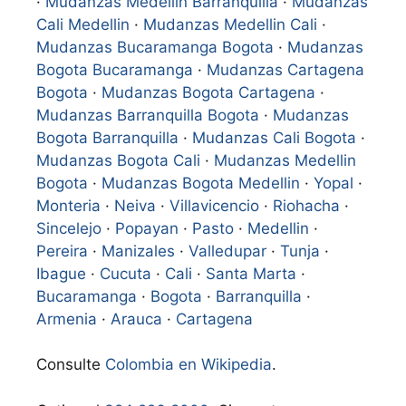
·
Mudanzas Medellin Barranquilla
·
Mudanzas
Cali Medellin
·
Mudanzas Medellin Cali
·
Mudanzas Bucaramanga Bogota
·
Mudanzas
Bogota Bucaramanga
·
Mudanzas Cartagena
Bogota
·
Mudanzas Bogota Cartagena
·
Mudanzas Barranquilla Bogota
·
Mudanzas
Bogota Barranquilla
·
Mudanzas Cali Bogota
·
Mudanzas Bogota Cali
·
Mudanzas Medellin
Bogota
·
Mudanzas Bogota Medellin
·
Yopal
·
Monteria
·
Neiva
·
Villavicencio
·
Riohacha
·
Sincelejo
·
Popayan
·
Pasto
·
Medellin
·
Pereira
·
Manizales
·
Valledupar
·
Tunja
·
Ibague
·
Cucuta
·
Cali
·
Santa Marta
·
Bucaramanga
·
Bogota
·
Barranquilla
·
Armenia
·
Arauca
·
Cartagena
Consulte
Colombia en Wikipedia
.