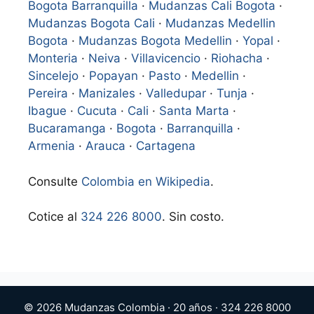
Bogota Barranquilla
·
Mudanzas Cali Bogota
·
Mudanzas Bogota Cali
·
Mudanzas Medellin
Bogota
·
Mudanzas Bogota Medellin
·
Yopal
·
Monteria
·
Neiva
·
Villavicencio
·
Riohacha
·
Sincelejo
·
Popayan
·
Pasto
·
Medellin
·
Pereira
·
Manizales
·
Valledupar
·
Tunja
·
Ibague
·
Cucuta
·
Cali
·
Santa Marta
·
Bucaramanga
·
Bogota
·
Barranquilla
·
Armenia
·
Arauca
·
Cartagena
Consulte
Colombia en Wikipedia
.
Cotice al
324 226 8000
. Sin costo.
© 2026 Mudanzas Colombia · 20 años · 324 226 8000