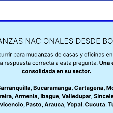
NZAS NACIONALES DESDE B
currir para mudanzas de casas y oficinas 
a respuesta correcta a esta pregunta.
Una 
consolidada en su sector.
arranquilla,
Bucaramanga
,
Cartagena
,
Mo
reira
,
Armenia
,
Ibague
,
Valledupar
,
Sincel
avicencio
,
Pasto
,
Arauca
,
Yopal
.
Cucuta
.
T