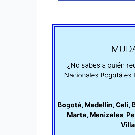
MUDA
¿No sabes a quién re
Nacionales Bogotá es l
Bogotá
,
Medellín
,
Cali
,
B
Marta
,
Manizales
,
Pe
Vill