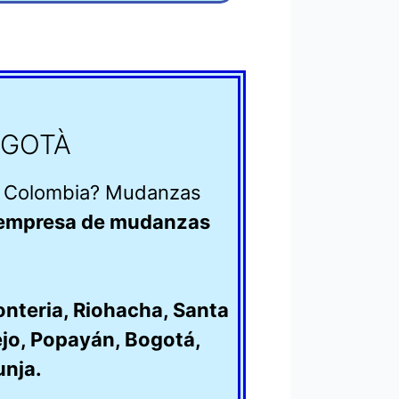
OGOTÀ
en Colombia? Mudanzas
empresa de mudanzas
nteria
,
Riohacha
,
Santa
ejo
,
Popayán
,
Bogotá
,
unja
.